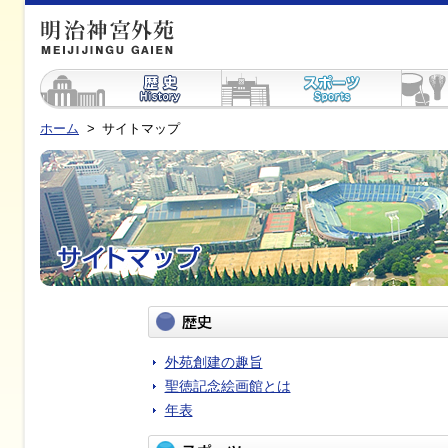
ホーム
>
サイトマップ
外苑創建の趣旨
聖徳記念絵画館とは
年表