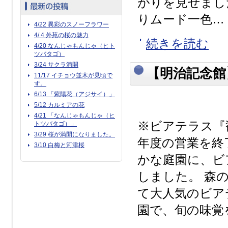
がりを見せまし
りムード一色…！
4/22 異彩のスノーフラワー
4/ 4 外苑の桜の魅力
続きを読む
4/20 なんじゃもんじゃ（ヒト
ツバタゴ）
3/24 サクラ満開
【明治記念館
11/17 イチョウ並木が見頃で
す。
6/13 「紫陽花（アジサイ）」
5/12 カルミアの花
4/21 「なんじゃもんじゃ（ヒ
※ビアテラス『
トツバタゴ）」
3/29 桜が満開になりました。
年度の営業を終
3/10 白梅と河津桜
かな庭園に、ビ
しました。 森
て大人気のビア
園で、旬の味覚を