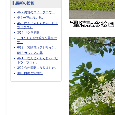
4/22 異彩のスノーフラワー
4/ 4 外苑の桜の魅力
❝聖徳記念絵
4/20 なんじゃもんじゃ（ヒト
ツバタゴ）
3/24 サクラ満開
11/17 イチョウ並木が見頃で
す。
6/13 「紫陽花（アジサイ）」
5/12 カルミアの花
4/21 「なんじゃもんじゃ（ヒ
トツバタゴ）」
3/29 桜が満開になりました。
3/10 白梅と河津桜