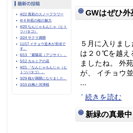
GWはぜひ外
4/22 異彩のスノーフラワー
4/ 4 外苑の桜の魅力
4/20 なんじゃもんじゃ（ヒト
ツバタゴ）
3/24 サクラ満開
５月に入りまし
11/17 イチョウ並木が見頃で
す。
は２０℃を越え
6/13 「紫陽花（アジサイ）」
5/12 カルミアの花
ましたね。 外
4/21 「なんじゃもんじゃ（ヒ
が、 イチョウ
トツバタゴ）」
3/29 桜が満開になりました。
...
3/10 白梅と河津桜
続きを読む
新緑の真最中